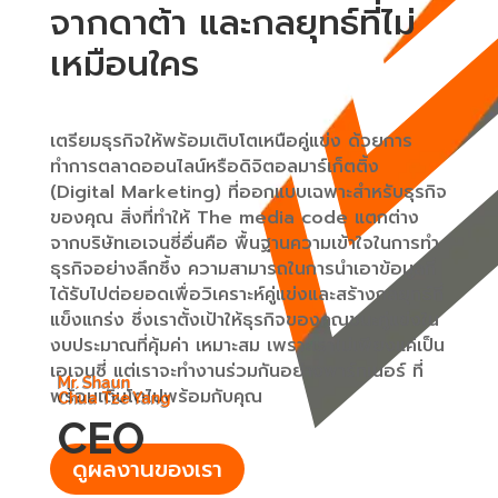
จากดาต้า และกลยุทธ์ที่ไม่
เหมือนใคร
เตรียมธุรกิจให้พร้อมเติบโตเหนือคู่แข่ง ด้วยการ
ทำการตลาดออนไลน์หรือดิจิตอลมาร์เก็ตติ้ง
(Digital Marketing) ที่ออกแบบเฉพาะสำหรับธุรกิจ
ของคุณ สิ่งที่ทำให้ The media code แตกต่าง
จากบริษัทเอเจนซี่อื่นคือ พื้นฐานความเข้าใจในการทำ
ธุรกิจอย่างลึกซึ้ง ความสามารถในการนำเอาข้อมูลที่
ได้รับไปต่อยอดเพื่อวิเคราะห์คู่แข่งและสร้างกลยุทธ์ที่
แข็งแกร่ง ซึ่งเราตั้งเป้าให้ธุรกิจของคุณชนะคู่แข่งใน
งบประมาณที่คุ้มค่า เหมาะสม เพราะเราไม่เพียงแค่เป็น
เอเจนซี่ แต่เราจะทำงานร่วมกันอย่างพาร์ทเนอร์ ที่
Mr. Shaun
พร้อมเติบโตไปพร้อมกับคุณ
Chua Tze Yang
CEO
ดูผลงานของเรา