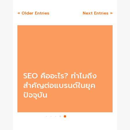
« Older Entries
Next Entries »
าด
SEO คืออะไร? ทำไมถึง
เริ
ยุค
สำคัญต่อแบรนด์ในยุค
Ma
ปัจจุบัน
ทำอ