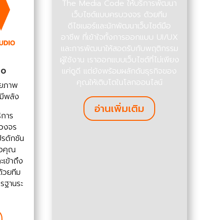
The Media Code ให้บริการพัฒนา
เว็บไซต์แบบครบวงจร ด้วยทีม
ดีไซเนอร์และนักพัฒนาเว็บไซต์มือ
อาชีพ ที่เข้าใจทั้งการออกแบบ UI/UX
และการพัฒนาให้สอดรับกับพฤติกรรม
ผู้ใช้งาน เราออกแบบเว็บไซต์ที่ไม่เพียง
แค่ดูดี แต่ยังพร้อมผลักดันธุรกิจของ
io
คุณให้เติบโตในโลกออนไลน์
้วยภาพ
งมีพลัง
อ่านเพิ่มเติม
ิการ
บวงจร
ปรดักชัน
องคุณ
เข้าถึง
ด้วยทีม
ตรฐานระ