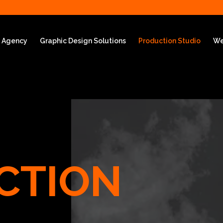
g Agency
Graphic Design Solutions
Production Studio
We
CTION