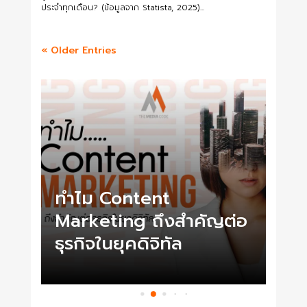
ประจำทุกเดือน? (ข้อมูลจาก Statista, 2025)...
« Older Entries
เปล
ทำไม Content
Goo
กัด
Marketing ถึงสำคัญต่อ
ด้ว
ธุรกิจในยุคดิจิทัล
ตร