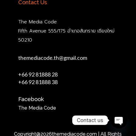
Contact Us
The Media Code
Fifth Avenue 555/175 อำเภอสันทราย เชียงใหม่
50210
themediacode.th@gmail.com
+66 92 81888 28
+66 92 81888 38
Facebook
The Media Code
Contact us
Open
Copyright@2026themediacode.com | All Rights
chaty