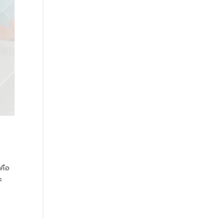
น
คือ
ะ