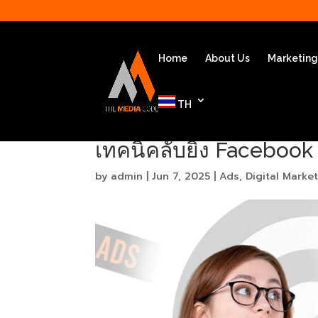
Home
About Us
Marketin
TH
เทคนิคลับยิง Facebook A
by
admin
|
Jun 7, 2025
|
Ads
,
Digital Marke