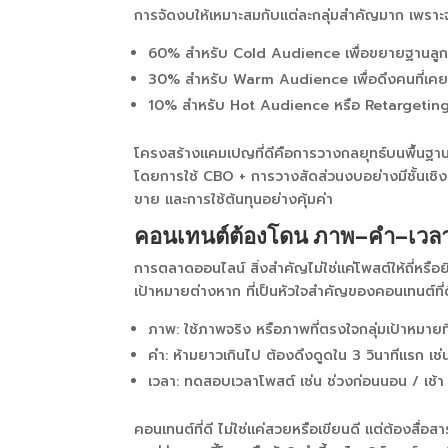
การจัดงบให้เหมาะสมกับแต่ละกลุ่มสำคัญมาก เพราะจะ
60% สำหรับ Cold Audience เพื่อขยายฐานลูกค้าใ
30% สำหรับ Warm Audience เพื่อดึงคนที่เคยสน
10% สำหรับ Hot Audience หรือ Retargeting ที่เ
โครงสร้างแคมเปญที่ดีคือการวางกลยุทธ์บนพื้นฐานของ
โดยการใช้ CBO + การวางสัดส่วนงบอย่างมีชั้นเชิ
ขาย และการใช้ต้นทุนอย่างคุ้มค่า
คอนเทนต์ต้องโดน ภาพ–คำ–เวลา ส
การตลาดออนไลน์ สิ่งสำคัญไม่ใช่แค่โพสต์ให้ถี่หรือย
เป้าหมายต่างหาก ที่เป็นหัวใจสำคัญของคอนเทนต์ที่ด
ภาพ: ใช้ภาพจริง หรือภาพที่ตรงใจกลุ่มเป้าหมายที
คำ: ห้ามยาวเกินไป ต้องดึงดูดใน 3 วินาทีแรก เช่
เวลา: ทดสอบเวลาโพสต์ เช่น ช่วงก่อนนอน / เช้า /
คอนเทนต์ที่ดี ไม่ใช่แค่สวยหรือเขียนดี แต่ต้องสื