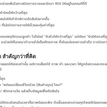
ช่วยเพิ่มโอกาสปิดการขายและรักษา ROI ให้อยู่ในเกณฑ์ที่ดี
หม่ให้กว้างที่สุด
ใจให้เข้าใกล้การตัดสินใจมากขึ้น
น้นปิดการขายให้เร็วและคุ้มค่าที่สุด
พฤติกรรมลูกค้า ไม่ใช่แค่ “ยิงไปให้กว้างที่สุด” แต่ต้อง “ยิงให้ตรงที่ส
ง จะช่วยให้โฆษณาทำงานได้เต็มศักยภาพ ทั้งในแง่ของการเข้าถึง การปิดก
ำคัญกว่าที่คิด
ิงแอดให้เยอะเท่านั้น แต่การเลือกใช้ ภาพ คำ และเวลา ให้ถูกจังหวะและตรงก
ี
่สุด
น “พร้อมเปลี่ยนชีวิตด้วย [สินค้าคุณ] ไหม?”
 พักกลางวัน แล้วเก็บข้อมูลเพื่อตัดสินใจ
่อสารให้ตรงใจคนในเวลาที่เขาพร้อมจะฟัง ดังนั้นลองทบทวนทุกโพสต์ก่อนกดเ