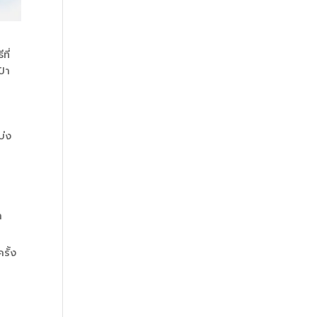
ที่
้า
บ่ง
า
ครั้ง